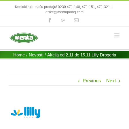
Kontaktirajte našu prodaju! 0230 471-140, 471-151, 471-321
|
office@mentapadej.com
Facebook
Google+
Email
Home
/
Novosti
/
Akcija od 2.11 do 15.11 Lilly Drogeria
Previous
Next
View
Larger
Image