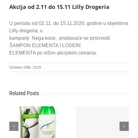
Akcija od 2.11 do 15.11 Lilly Drogeria
U periodu od 02.11. do 15.11.2020. godine u objektima
Lilly drogeria, u
kampanji Nega kose, prodavaće se proizvodi
ŠAMPON ELEMENTA I LOSION
ELEMENTA po nižim akcijskim cenama.
October 29th, 2020
Related Posts
Ovlašćeni distributer
Od Novembra 2019
A
za teritoriju Kosova i
Mentini proizvodi u