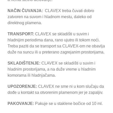
NAČIN ČUVANJA:
CLAVEX treba čuvati dobro
zatvoren na suvom i hladnom mestu, daleko od
direktnog plamena.
TRANSPORT:
CLAVEX se skladišti u suvim i
hladnijim periodima dana, rano ujutro ili tokom noći.
Treba paziti da se transport sa CLAVEX-om ne obavlja
duže na suncu ili u preterano zagrejanim prostorijama.
SKLADIŠTENJE:
CLAVEX se skladišti u suvim i
hladnim prostorijama, a na duže vreme u hladnim
komorama ili hladnjačama.
UPOZORENJE:
CLAVEX ne sme ni u kom slučaju da
dođe u kontakt sa otvorenim plamenom jer je zapaljiv.
PAKOVANJE:
Pakuje se u staklene bočice od 10 ml.