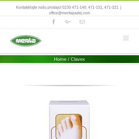
Kontaktirajte našu prodaju! 0230 471-140, 471-151, 471-321
|
office@mentapadej.com
Facebook
Google+
Email
Home
/
Clavex