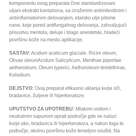
komponentu ovog preparata čine standardizovani
uljani ekstrakt kantariona, sa izraženim antimikrobnim i
antiinflamatornim delovanjem, etarsko ulje pitome
nane, koje pored antifungalnog delovanja, zahvaljujući
prisustvu mentola, deluje i blago anestetski, hladeći
površinu kože na mestu aplikacije.
SASTAV:
Acidum aceticum glaciale. Ricini oleum,
Olivae oleumAcidum Salicylicum, Menthae piperitae
aetheroleum, Oleum lyperici, Aethoroleum terebithirae,
Kolodium.
DEJSTVO:
Ovaj preparat efikasno uklanja kurje oči,
bradavice, žuljeve ili hiperkeratoze.
UPUTSTVO ZA UPOTREBU:
Mlakom vodom i
neutralnim sapunom oprati područje gde se nalazi
kurje oko, bradavica ili hiperkeratoza, a nakon toga to
područje, okolnu površinu kože temeljno osušiti. Na