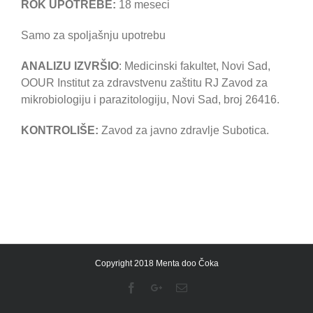
ROK UPOTREBE:
18 meseci
Samo za spoljašnju upotrebu
ANALIZU IZVRŠIO
: Medicinski fakultet, Novi Sad,
OOUR Institut za zdravstvenu zaštitu RJ Zavod za
mikrobiologiju i parazitologiju, Novi Sad, broj 26416.
KONTROLIŠE:
Zavod za javno zdravlje Subotica.
Copyright 2018 Menta doo Čoka
Facebook
Google+
Email