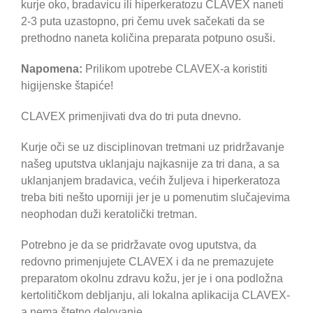
kurje oko, bradavicu ili hiperkeratozu CLAVEX naneti
2-3 puta uzastopno, pri čemu uvek sačekati da se
prethodno naneta količina preparata potpuno osuši.
Napomena:
Prilikom upotrebe CLAVEX-a koristiti
higijenske štapiće!
CLAVEX primenjivati dva do tri puta dnevno.
Kurje oči se uz disciplinovan tretmani uz pridržavanje
našeg uputstva uklanjaju najkasnije za tri dana, a sa
uklanjanjem bradavica, većih žuljeva i hiperkeratoza
treba biti nešto uporniji jer je u pomenutim slučajevima
neophodan duži keratolički tretman.
Potrebno je da se pridržavate ovog uputstva, da
redovno primenjujete CLAVEX i da ne premazujete
preparatom okolnu zdravu kožu, jer je i ona podložna
kertolitičkom debljanju, ali lokalna aplikacija CLAVEX-
a nema štetno delovanje.